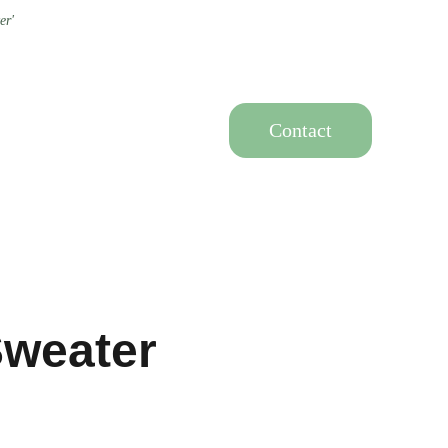
er'
Contact
Sweater