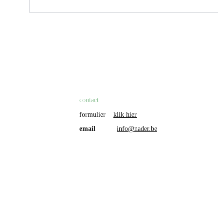
contact
formulier    
klik hier
email           
info@nader.be