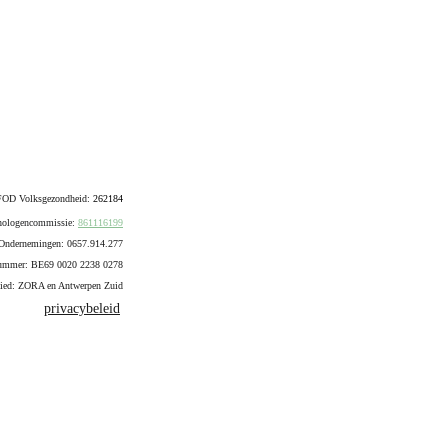
FOD Volksgezondheid: 
262184
ologencommissie: 
861116199
Ondernemingen: 0657.914.277
ummer:
BE69 0020 2238 0278
bied: ZORA en Antwerpen Zuid
privacybeleid