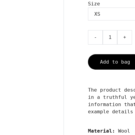
Size
-
+
Add to bag
The product des
in a truthful y
information tha
example details
Material:
Wool