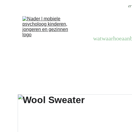
er
wat
waar
hoe
aan