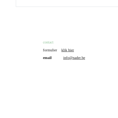
contact
formulier    
klik hier
email           
info@nader.be