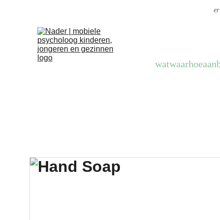
er
wat
waar
hoe
aan