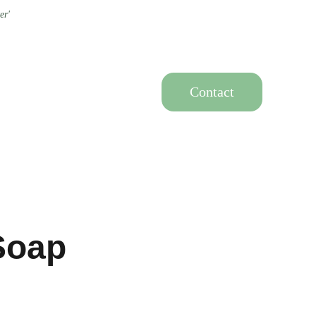
er'
Contact
Soap