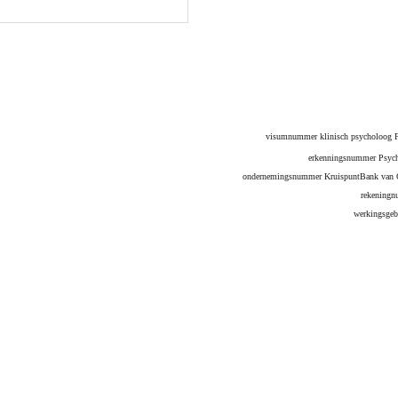
visumnummer klinisch psycholoog 
erkenningsnummer Psych
ondernemingsnummer KruispuntBank van 
rekeningn
werkingsge