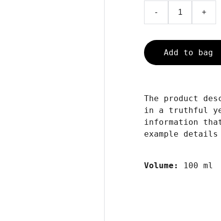
-
+
Add to bag
The product des
in a truthful y
information tha
example details
Volume:
100 ml