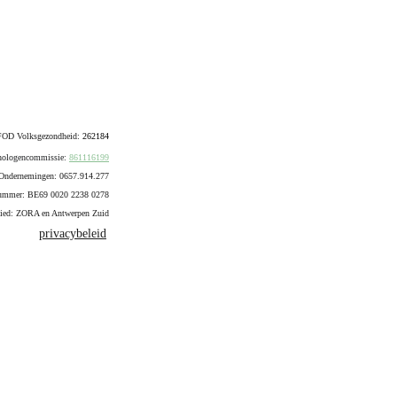
FOD Volksgezondheid: 
262184
ologencommissie: 
861116199
Ondernemingen: 0657.914.277
ummer:
BE69 0020 2238 0278
bied: ZORA en Antwerpen Zuid
privacybeleid