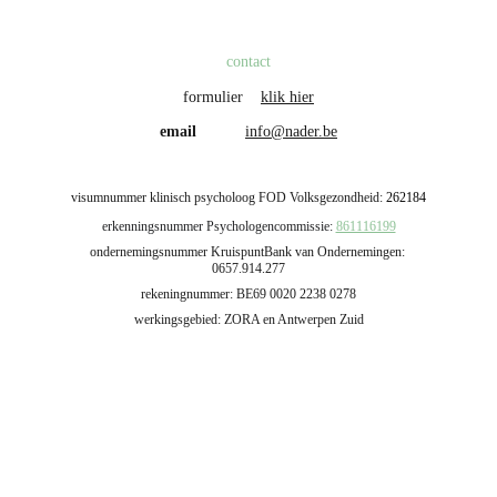
contact
formulier    
klik hier
email           
info@nader.be
visumnummer klinisch psycholoog FOD Volksgezondheid: 
262184
erkenningsnummer Psychologencommissie: 
861116199
ondernemingsnummer KruispuntBank van Ondernemingen: 
0657.914.277
rekeningnummer:
BE69 0020 2238 0278
werkingsgebied: ZORA en Antwerpen Zuid